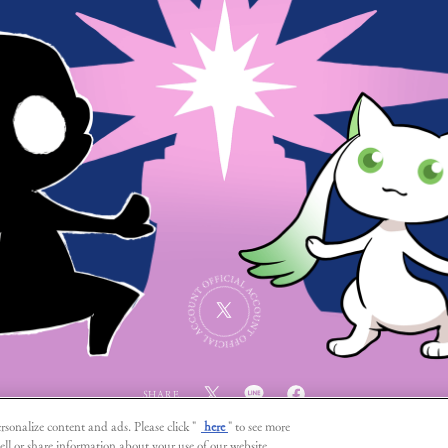
SHARE
rsonalize content and ads. Please click "
here
" to see more
ell or share information about your use of our website