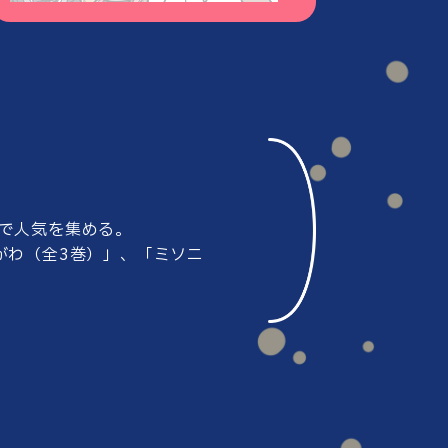
#80
#79
#78
#77
で人気を集める。
#76
#75
がわ（全3巻）」、
「ミソニ
#74
#73
#72
#71