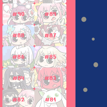
#90
#89
#88
#87
#86
#85
#84
#83
#82
#81