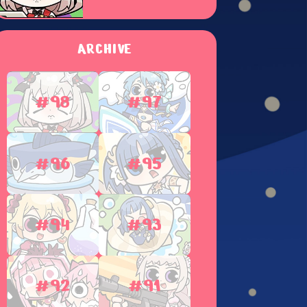
ARCHIVE
#98
#97
#96
#95
#94
#93
#92
#91