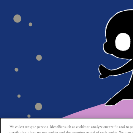
We collect unique personal identifier such as cookies to analyze our traffic and to pe
details about how we use cookies and the retention period of each cookie. We may s