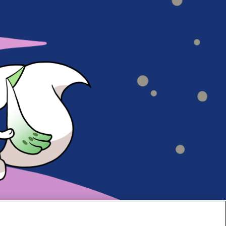
#70
#69
#68
#67
#66
#65
#64
#63
#62
#61