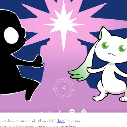
SHARE
rsonalize content and ads. Please click "
here
" to see more
ell or share information about your use of our website