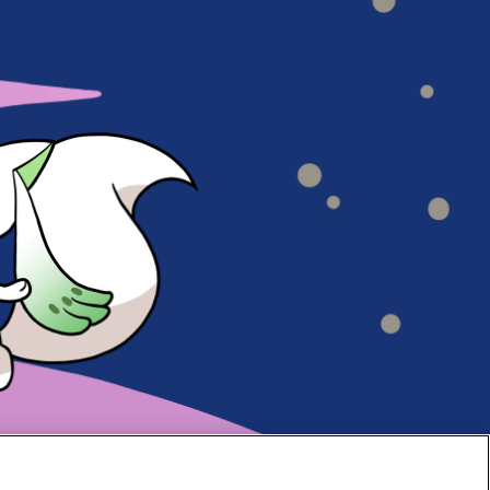
#70
#69
#68
#67
#66
#65
#64
#63
#62
#61