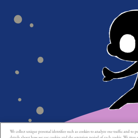
We collect unique personal identifier such as cookies to analyze our traffic and to pe
details about how we use cookies and the retention period of each cookie. We may s