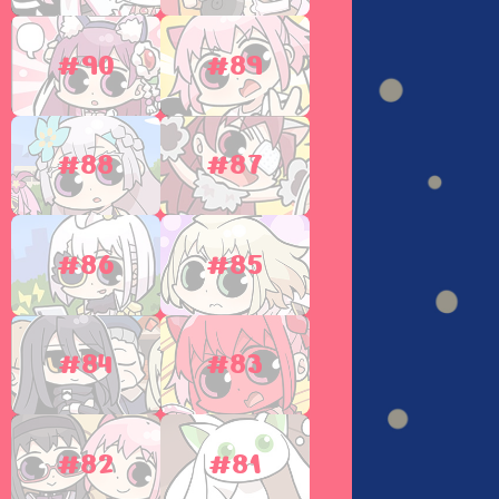
#90
#89
#88
#87
#86
#85
#84
#83
#82
#81