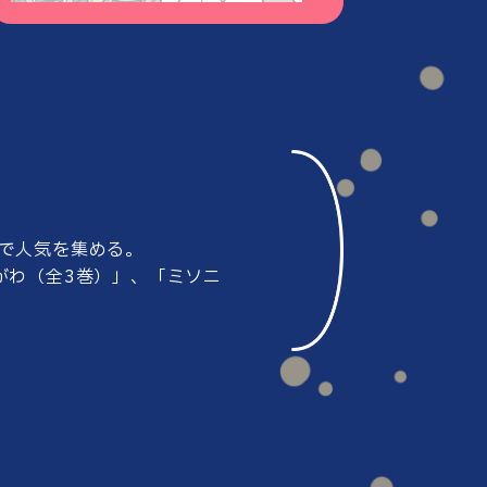
#80
#79
#78
#77
で人気を集める。
#76
#75
がわ（全3巻）」、
「ミソニ
#74
#73
#72
#71