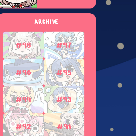
ARCHIVE
#98
#97
#96
#95
#94
#93
#92
#91