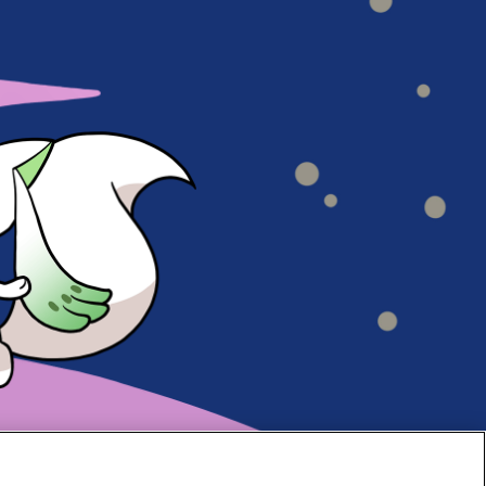
#70
#69
#68
#67
#66
#65
#64
#63
#62
#61