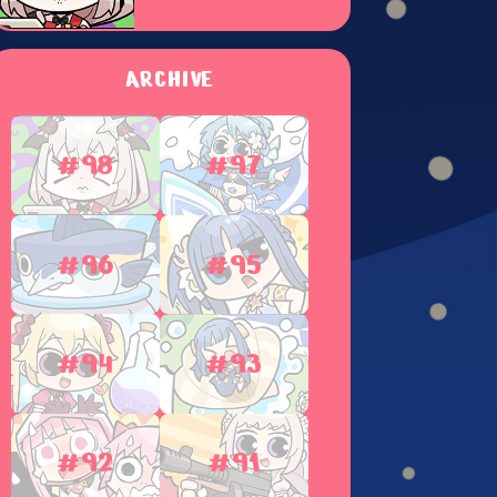
ARCHIVE
#98
#97
#96
#95
#94
#93
#92
#91