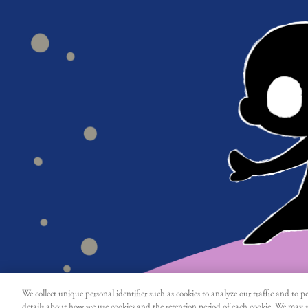
We collect unique personal identifier such as cookies to analyze our traffic and to pe
details about how we use cookies and the retention period of each cookie. We may s