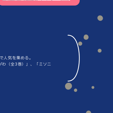
#80
#79
#78
#77
で人気を集める。
#76
#75
がわ（全3巻）」、
「ミソニ
#74
#73
#72
#71