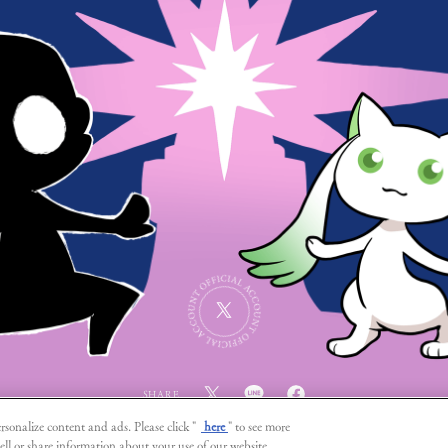
SHARE
rsonalize content and ads. Please click "
here
" to see more
ell or share information about your use of our website