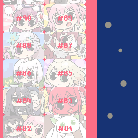
#90
#89
#88
#87
#86
#85
#84
#83
#82
#81