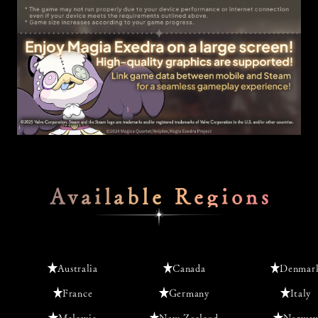
Available Regions
Australia
Canada
Denmar
France
Germany
Italy
Malaysia
New Zealand
Norway