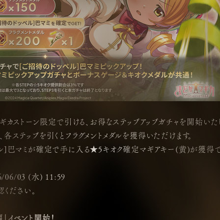
有償マギカストーン限定で引ける、お得なステップアップガチャを開始い
り、各ステップを引くとフラグメントメダルを獲得いただけます。
ッペル]巴マミが確定で手に入る★5キオク確定マギアキー(黄)が獲得で
/06/03 (水) 11:59
ください。
編」イベント開始！