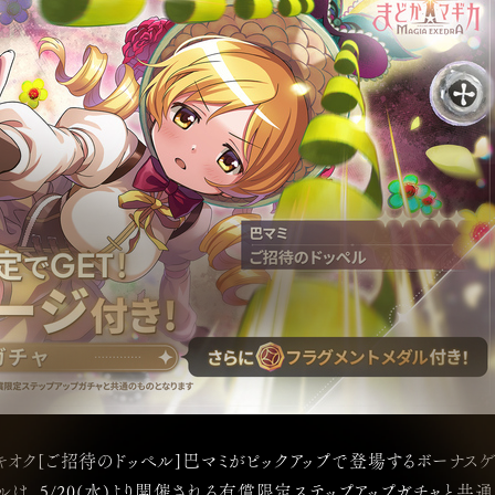
新★5キオク[ご招待のドッペル]巴マミがピックアップで登場するボーナ
は、5/20(水)より開催される有償限定ステップアップガチャと共通