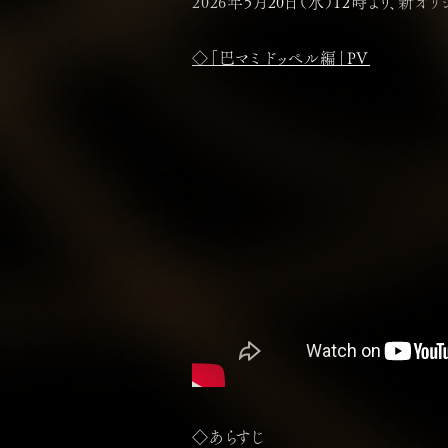
2026年5月20日（水）12時より、新
◇「巴マミ ドッペル編」PV
◇あらすじ