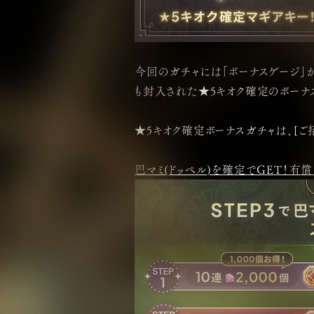
今回のガチャには「ボーナスゲージ」が付
も封入された★5キオク確定のボーナ
★5キオク確定ボーナスガチャは、[ご
巴マミ(ドッペル)を確定でGET！有