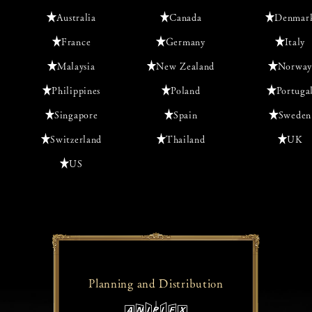
Australia
Canada
Denmar
France
Germany
Italy
Malaysia
New Zealand
Norway
Philippines
Poland
Portuga
Singapore
Spain
Sweden
Switzerland
Thailand
UK
US
Planning and
Distribution