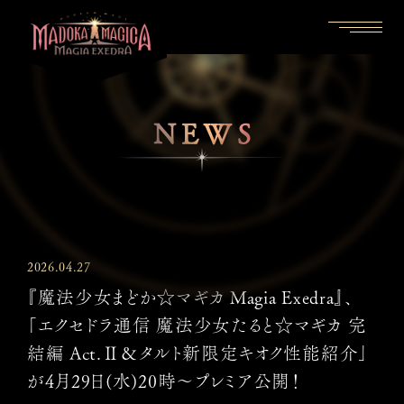
NEWS
2026.04.27
『魔法少女まどか☆マギカ Magia Exedra』、
「エクセドラ通信 魔法少女たると☆マギカ 完
結編 Act.Ⅱ＆タルト新限定キオク性能紹介」
が4月29日(水)20時〜プレミア公開！