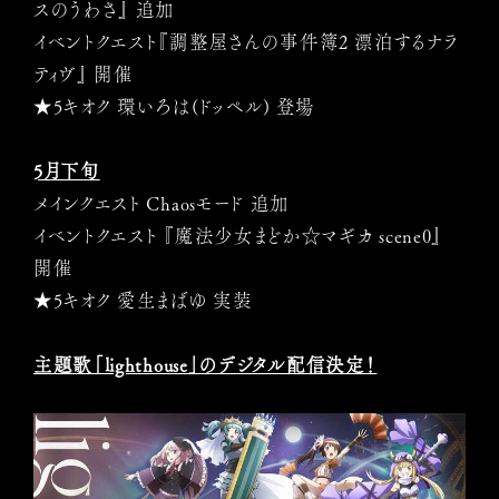
スのうわさ』 追加
イベントクエスト『調整屋さんの事件簿2 漂泊するナラ
ティヴ』 開催
★5キオク 環いろは(ドッペル) 登場
5月下旬
メインクエスト Chaosモード 追加
イベントクエスト 『魔法少女まどか☆マギカ scene0』
開催
★5キオク 愛生まばゆ 実装
主題歌「lighthouse」のデジタル配信決定！