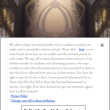
We collect unique personal identifier such as cookies to analyze our
traffic and to personalize content and ads. Please click "
here
" to see
more details about how we use cookies and the retention period of
each cookie. We may sell or share information about your use of our
website to/with our analytics and advertising partners, who may
combine it with other information that you have provided to them or
that they have collected from your use of their services. You have the
right to opt out of sale or share of your personal information by us.
Please click [Do Not Sell or Share My Personal Information] to
exercise your right. If we have detected an opt-out preference signal,
then it will be honored.
Privacy Policy
Change your sell or share preference