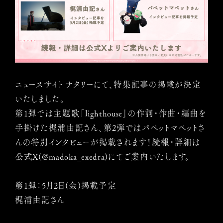
ニュースサイト ナタリーにて、特集記事の掲載が決定
いたしました。
第1弾では主題歌「lighthouse」の作詞・作曲・編曲を
手掛けた梶浦由記さん、第2弾ではパペットマペットさ
んの特別インタビューが掲載されます！続報・詳細は
公式X(@madoka_exedra)にてご案内いたします。
第1弾：5月2日(金)掲載予定
梶浦由記さん