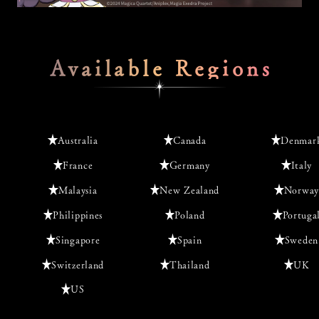
Available Regions
Australia
Canada
Denmar
France
Germany
Italy
Malaysia
New Zealand
Norway
Philippines
Poland
Portuga
Singapore
Spain
Sweden
Switzerland
Thailand
UK
US